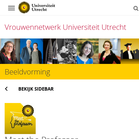
Navigation
Vrouwennetwerk Universiteit Utrecht
Direct
naar
het
Beeldvorming
inhoud
BEKIJK SIDEBAR