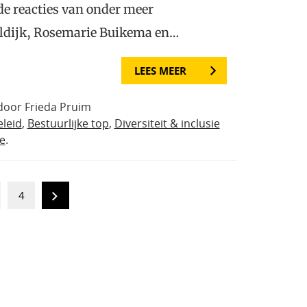
de reacties van onder meer
ldijk, Rosemarie Buikema en…
LEES MEER
 door Frieda Pruim
eleid
,
Bestuurlijke top
,
Diversiteit & inclusie
e
.
4