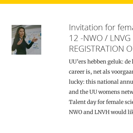
Invitation for fe
12 -NWO / LNVG 
REGISTRATION O
UU’ers hebben geluk: d
career is, net als voorgaa
lucky: this national annua
and the UU womens netwo
Talent day for female s
NWO and LNVH would li