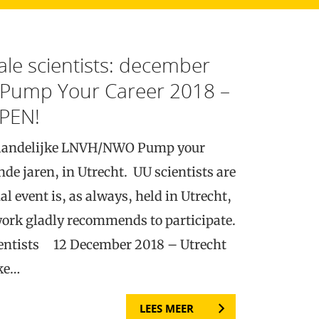
male scientists: december
Pump Your Career 2018 –
PEN!
e landelijke LNVH/NWO Pump your
nde jaren, in Utrecht. UU scientists are
l event is, as always, held in Utrecht,
rk gladly recommends to participate.
cientists 12 December 2018 – Utrecht
ke…
LEES MEER