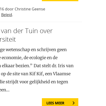
16 door Christine Geense
n
Beleid
.
s van der Tuin over
siteit
ige wetenschap en schrijven geen
e economie, de ecologie en de
 elkaar bezien.” Dat stelt dr. Iris van
 op de site van Kif Kif, een Vlaamse
ie strijdt voor gelijkheid en tegen
 een…
LEES MEER