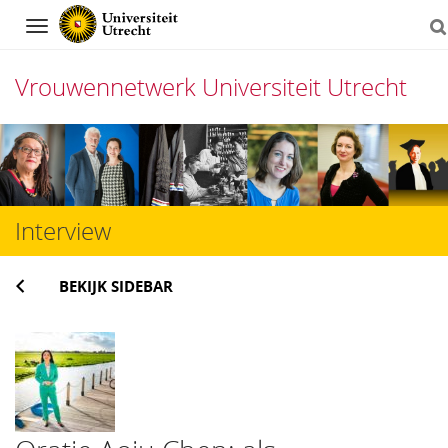
Navigation
Vrouwennetwerk Universiteit Utrecht
Direct
naar
het
Interview
inhoud
BEKIJK SIDEBAR