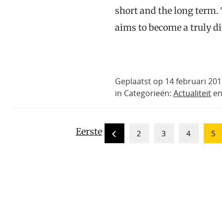
short and the long term. 
aims to become a truly d
Geplaatst op 14 februari 20
in Categorieën:
Actualiteit
e
Eerste
2
3
4
5