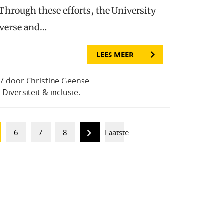
Through these efforts, the University
iverse and…
LEES MEER
17 door Christine Geense
n
Diversiteit & inclusie
.
6
7
8
Laatste