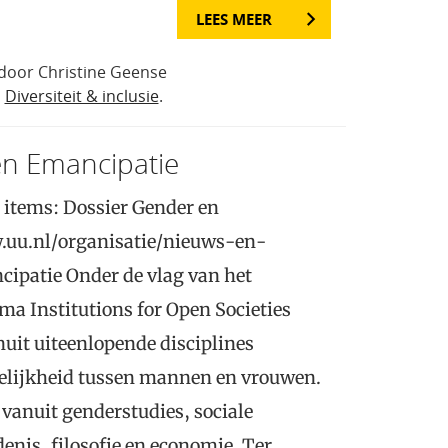
LEES MEER
door Christine Geense
n
Diversiteit & inclusie
.
en Emancipatie
items: Dossier Gender en
.uu.nl/organisatie/nieuws-en-
patie Onder de vlag van het
a Institutions for Open Societies
uit uiteenlopende disciplines
elijkheid tussen mannen en vrouwen.
 vanuit genderstudies, sociale
nis, filosofie en economie. Ter